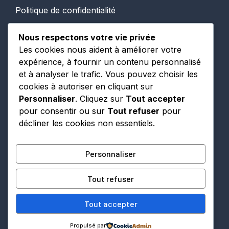
Politique de confidentialité
Conditions Générales d’Utilisation
Nous respectons votre vie privée
Les cookies nous aident à améliorer votre
expérience, à fournir un contenu personnalisé
et à analyser le trafic. Vous pouvez choisir les
cookies à autoriser en cliquant sur
PARTENAIRES
Personnaliser
. Cliquez sur
Tout accepter
pour consentir ou sur
Tout refuser
pour
A venir
décliner les cookies non essentiels.
Personnaliser
Tout refuser
Tout accepter
© 2026 Provence Numérique
Propulsé par