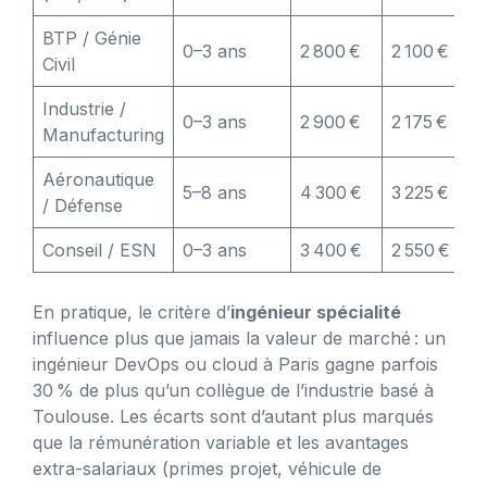
BTP / Génie
0–3 ans
2 800 €
2 100 €
Civil
Industrie /
0–3 ans
2 900 €
2 175 €
Manufacturing
Aéronautique
5–8 ans
4 300 €
3 225 €
/ Défense
Conseil / ESN
0–3 ans
3 400 €
2 550 €
En pratique, le critère d’
ingénieur spécialité
influence plus que jamais la valeur de marché : un
ingénieur DevOps ou cloud à Paris gagne parfois
30 % de plus qu’un collègue de l’industrie basé à
Toulouse. Les écarts sont d’autant plus marqués
que la rémunération variable et les avantages
extra-salariaux (primes projet, véhicule de