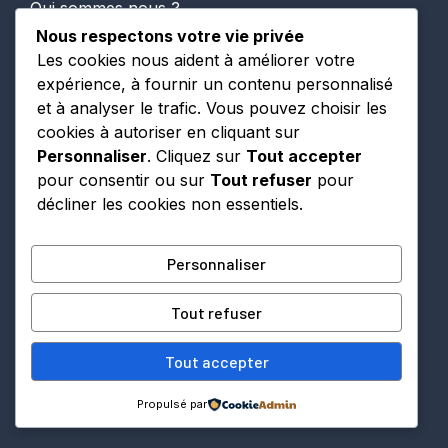
Qui sommes nous ?
Nous respectons votre vie privée
Mentions légales
Les cookies nous aident à améliorer votre
expérience, à fournir un contenu personnalisé
Politique de confidentialité
et à analyser le trafic. Vous pouvez choisir les
cookies à autoriser en cliquant sur
Conditions Générales d’Utilisation
Personnaliser
. Cliquez sur
Tout accepter
pour consentir ou sur
Tout refuser
pour
décliner les cookies non essentiels.
PARTENAIRES
Personnaliser
Tout refuser
A venir
Tout accepter
Propulsé par