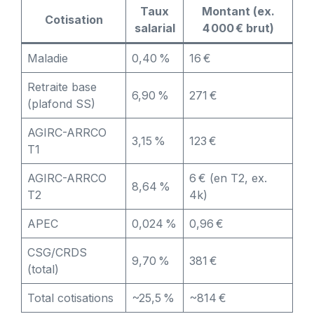
Taux
Montant (ex.
Cotisation
salarial
4 000 € brut)
Maladie
0,40 %
16 €
Retraite base
6,90 %
271 €
(plafond SS)
AGIRC-ARRCO
3,15 %
123 €
T1
AGIRC-ARRCO
6 € (en T2, ex.
8,64 %
T2
4k)
APEC
0,024 %
0,96 €
CSG/CRDS
9,70 %
381 €
(total)
Total cotisations
~25,5 %
~814 €