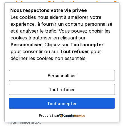
salaire entre Séoul et les provinces ?
Nous respectons votre vie privée
Oui. Séoul offre régulièrement des salaires 10 à 15
Les cookies nous aident à améliorer votre
% supérieurs à la moyenne nationale, tandis que
expérience, à fournir un contenu personnalisé
certaines régions rurales ou industrielles restent
et à analyser le trafic. Vous pouvez choisir les
en dessous, bien que la décentralisation tende à
cookies à autoriser en cliquant sur
réduire ces écarts.
Personnaliser
. Cliquez sur
Tout accepter
pour consentir ou sur
Tout refuser
pour
Quelles sont les pratiques RH
décliner les cookies non essentiels.
innovantes en matière de
rémunération en Corée du Sud ?
Personnaliser
La flexibilité salariale, le feedback en temps réel,
Tout refuser
l’ajustement individualisé des primes et le recours à
l’intelligence artificielle pour l’évaluation des
Tout accepter
compétences révolutionnent la gestion RH,
rendant le pays très attractif pour les profils
Propulsé par
internationaux.