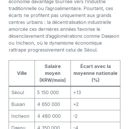
économie davantage tournée vers l’industrie
traditionnelle ou l’agroalimentaire. Pourtant, ces
écarts ne profitent pas uniquement aux grands
centres urbains : la décentralisation industrielle
amorcée ces dernières années favorise le
désenclavement d’agglomérations comme Daejeon
ou Incheon, où le dynamisme économique
rattrape progressivement celui de Séoul.
Salaire
Écart avec la
Ville
moyen
moyenne nationale
(KRW/mois)
(%)
Séoul
5 150 000
+13
Busan
4 650 000
+2
Incheon
4 480 000
-2
Daegu
4 350 000
-4