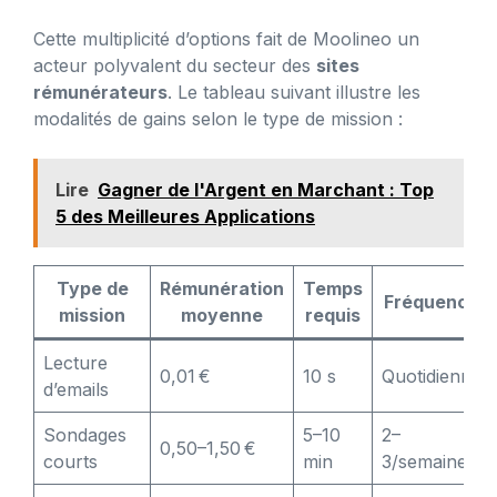
Cette multiplicité d’options fait de Moolineo un
acteur polyvalent du secteur des
sites
rémunérateurs
. Le tableau suivant illustre les
modalités de gains selon le type de mission :
Lire
Gagner de l'Argent en Marchant : Top
5 des Meilleures Applications
Type de
Rémunération
Temps
Fréquence
mission
moyenne
requis
Lecture
0,01 €
10 s
Quotidienne
d’emails
Sondages
5–10
2–
0,50–1,50 €
courts
min
3/semaine