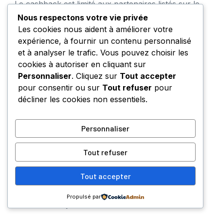
Le cashback est limité aux partenaires listés sur le
site. Chaque catégorie (voyages, mode, services
Nous respectons votre vie privée
en ligne) propose des taux spécifiques, et les
Les cookies nous aident à améliorer votre
périodes promotionnelles offrent souvent les
expérience, à fournir un contenu personnalisé
meilleurs rendements. Il est conseillé de comparer
et à analyser le trafic. Vous pouvez choisir les
les offres de cashback entre plusieurs plateformes
cookies à autoriser en cliquant sur
pour maximiser ses profits.
Personnaliser
. Cliquez sur
Tout accepter
pour consentir ou sur
Tout refuser
pour
Peut-on utiliser Moolineo depuis un
décliner les cookies non essentiels.
autre pays que la France ?
Personnaliser
Bien que la navigation soit possible depuis
l’étranger, seuls les résidents français peuvent
Tout refuser
recevoir les paiements, le retrait initial nécessitant
une adresse postale en France. Les missions
Tout accepter
restent accessibles, mais le paiement reste
restreint pour les comptes non localisés sur le
Propulsé par
territoire français.