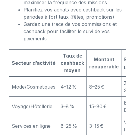
maximiser la fréquence des missions
Planifiez vos achats avec cashback sur les
périodes à fort taux (fêtes, promotions)
Gardez une trace de vos commissions et
cashback pour faciliter le suivi de vos
paiements
Taux de
Montant
Exe
Secteur d’activité
cashback
récupérable
part
moyen
Zala
Mode/Cosmétiques
4–12 %
8–25 €
Sep
Book
Voyage/Hôtellerie
3–8 %
15–80 €
Expe
VPN
Services en ligne
8–25 %
3–15 €
form