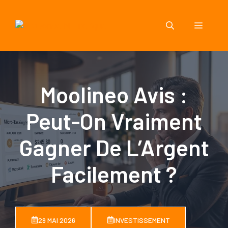
Aller
au
Menu
contenu
Moolineo Avis :
Peut-On Vraiment
Gagner De L’Argent
Facilement ?
29 MAI 2026
INVESTISSEMENT