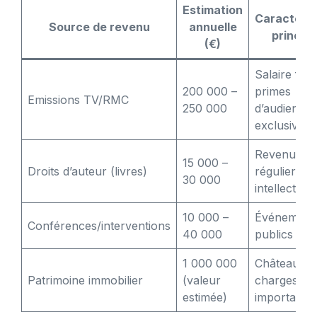
Estimation
Caractéris
Source de revenu
annuelle
principa
(€)
Salaire fixe
200 000 –
primes
Emissions TV/RMC
250 000
d’audience,
exclusivités
Revenus
15 000 –
Droits d’auteur (livres)
réguliers, c
30 000
intellectuel
10 000 –
Événement
Conférences/interventions
40 000
publics et p
1 000 000
Château fam
Patrimoine immobilier
(valeur
charges
estimée)
importante