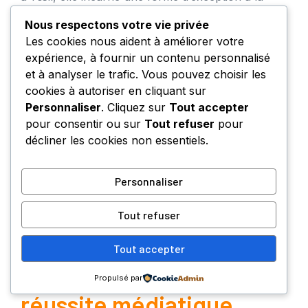
française, adaptée aux nouveaux défis
Nous respectons votre vie privée
économiques et sociétaux qui marquent l’année
Les cookies nous aident à améliorer votre
2026.
expérience, à fournir un contenu personnalisé
et à analyser le trafic. Vous pouvez choisir les
En définitive, ce modèle de gestion patrimoniale
cookies à autoriser en cliquant sur
contribue à façonner la réussite d’Apolline de
Personnaliser
. Cliquez sur
Tout accepter
Malherbe : transmission bien pensée, sobriété
pour consentir ou sur
Tout refuser
pour
assumée, choix éducatifs affirmés, rapport apaisé
décliner les cookies non essentiels.
au patrimoine et à l’argent. Une dynamique qui
inspire et rassure, à l’opposé des modèles
éphémères et instables souvent médiatisés.
Personnaliser
Valeur ajoutée et
Tout refuser
perspectives : une
Tout accepter
nouvelle esthétique de la
Propulsé par
réussite médiatique