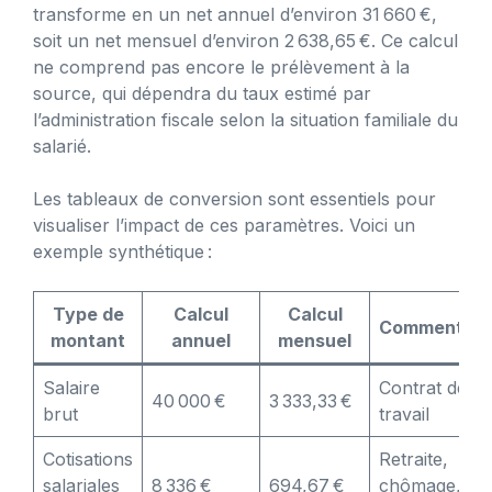
transforme en un net annuel d’environ 31 660 €,
soit un net mensuel d’environ 2 638,65 €. Ce calcul
ne comprend pas encore le prélèvement à la
source, qui dépendra du taux estimé par
l’administration fiscale selon la situation familiale du
salarié.
Les tableaux de conversion sont essentiels pour
visualiser l’impact de ces paramètres. Voici un
exemple synthétique :
Type de
Calcul
Calcul
Commentair
montant
annuel
mensuel
Salaire
Contrat de
40 000 €
3 333,33 €
brut
travail
Cotisations
Retraite,
salariales
8 336 €
694,67 €
chômage,