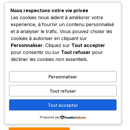
Nous respectons votre vie privée
Les cookies nous aident à améliorer votre
expérience, à fournir un contenu personnalisé
et à analyser le trafic. Vous pouvez choisir les
cookies à autoriser en cliquant sur
Personnaliser
. Cliquez sur
Tout accepter
pour consentir ou sur
Tout refuser
pour
Nom
décliner les cookies non essentiels.
E-
Personnaliser
mail
Site
Tout refuser
web
Enregistrer mon nom, mon e-mail et mon site
Tout accepter
dans le navigateur pour mon prochain
commentaire.
Propulsé par