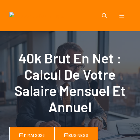
Aller
au
Menu
contenu
40k Brut En Net :
Calcul De Votre
Salaire Mensuel Et
Annuel
11 MAI 2026
BUSINESS