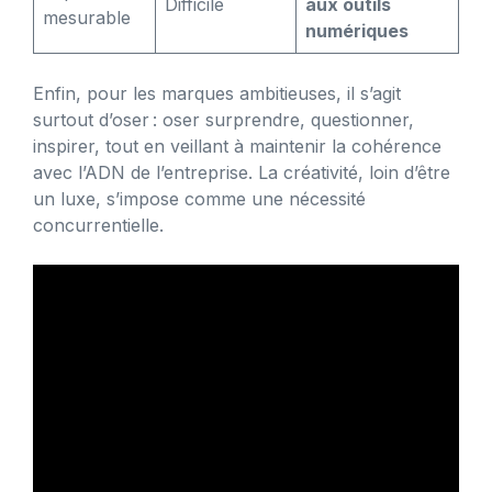
Difficile
aux outils
mesurable
numériques
Enfin, pour les marques ambitieuses, il s’agit
surtout d’oser : oser surprendre, questionner,
inspirer, tout en veillant à maintenir la cohérence
avec l’ADN de l’entreprise. La créativité, loin d’être
un luxe, s’impose comme une nécessité
concurrentielle.