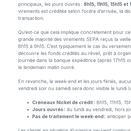
principaux, les jours ouvrés :
8h15, 11h15, 15h15 et 
virements est créditée selon l’ordre d’arrivée, la dis
transaction.
Qu’est-ce que cela implique concrètement pour celui
grande majorité des virements SEPA reçus la veille
8h15 à 9h15. C’est typiquement le cas du versement 
découvre les fonds crédités au réveil, prêt à organ
journée dans la banque expéditrice (après 17h15 ou 
le lendemain matin ouvré.
En revanche, le week-end et les jours fériés, aucun
vendredi soir ou samedi sera donc visible le lundi (ou
Créneaux Nickel de crédit :
8h15, 11h15, 15h
Jours ouvrés :
du lundi au vendredi, hors jo
Pas de traitement le week-end :
anticiper p
Les clients en situation d’urgence peuvent contour