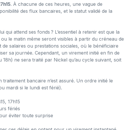
17h15
. À chacune de ces heures, une vague de
ponibilité des flux bancaires, et le statut validé de la
 qui attend ses fonds ? L’essentiel à retenir est que la
 ou le matin même seront visibles à partir du créneau de
de salaires ou prestations sociales, où le bénéficiaire
iser sa journée. Cependant, un virement initié en fin de
18h) ne sera traité par Nickel qu’au cycle suivant, soit
 traitement bancaire n’est assuré. Un ordre initié le
 mardi si le lundi est férié).
15, 17h15
urs fériés
our éviter toute surprise
ner ces délais en optant pour un virement instantané,