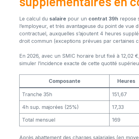
supplémentaires en c
Le calcul du
salaire
pour un
contrat 39h
repose s
l’employeur, et très avantageuse du point de vue d
contractuel, auxquelles s’ajoutent 4 heures suppl
droit commun (exceptions prévues par certaines co
En 2026, avec un SMIC horaire brut fixé à 12,02 €
simuler l’incidence exacte de cette quotité supérieu
Composante
Heures
Tranche 35h
151,67
4h sup. majorées (25%)
17,33
Total mensuel
169
Après abattement des charges salariales (en moye