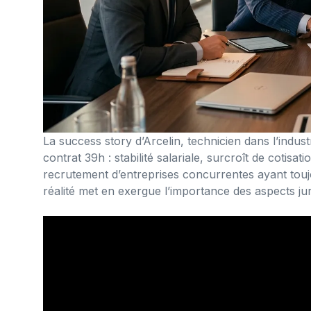
La success story d’Arcelin, technicien dans l’industr
contrat 39h : stabilité salariale, surcroît de cotisa
recrutement d’entreprises concurrentes ayant toujou
réalité met en exergue l’importance des aspects jur