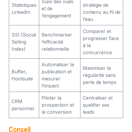
Suivi des vues
Statistiques
stratégie de
et de
LinkedIn
contenu au fil de
l’engagement
l’eau
Comparer et
SSI (Social
Benchmarker
progresser face
Selling
l’efficacité
à la
Index)
relationnelle
concurrence
Automatiser la
Maximiser la
Buffer,
publication et
régularité sans
Hootsuite
mesurer
perte de temps
l’impact
Piloter la
Centraliser et
CRM
prospection et
qualifier ses
personnel
la conversion
leads
Conseil