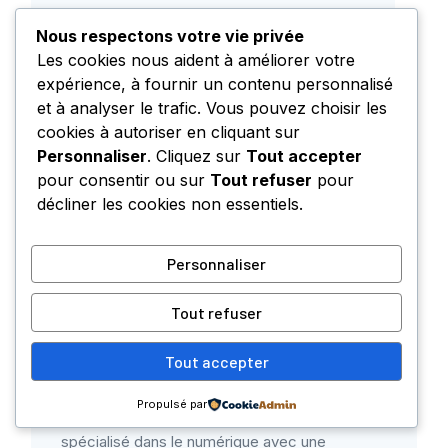
mail
Site
Nous respectons votre vie privée
web
Les cookies nous aident à améliorer votre
expérience, à fournir un contenu personnalisé
Enregistrer mon nom, mon e-mail et mon site
et à analyser le trafic. Vous pouvez choisir les
dans le navigateur pour mon prochain
cookies à autoriser en cliquant sur
commentaire.
Personnaliser
. Cliquez sur
Tout accepter
pour consentir ou sur
Tout refuser
pour
décliner les cookies non essentiels.
Personnaliser
Tout refuser
A PROPOS DE L'AUTEUR
Tout accepter
Philippe G
Propulsé par
Philippe est un entrepreneur et investisseur
spécialisé dans le numérique avec une