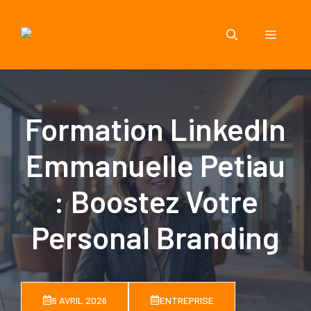
Aller
au
Menu
contenu
Formation LinkedIn
Emmanuelle Petiau
: Boostez Votre
Personal Branding
6 AVRIL 2026
ENTREPRISE