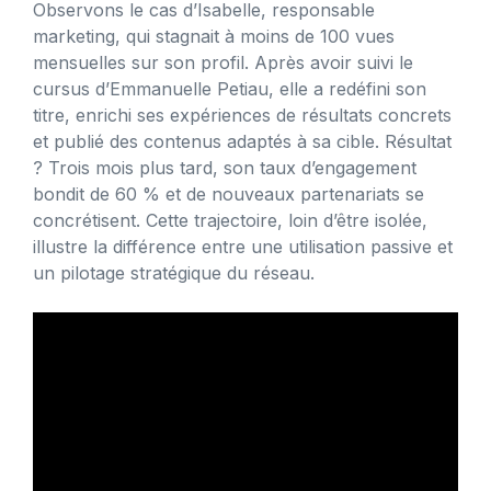
Observons le cas d’Isabelle, responsable
marketing, qui stagnait à moins de 100 vues
mensuelles sur son profil. Après avoir suivi le
cursus d’Emmanuelle Petiau, elle a redéfini son
titre, enrichi ses expériences de résultats concrets
et publié des contenus adaptés à sa cible. Résultat
? Trois mois plus tard, son taux d’engagement
bondit de 60 % et de nouveaux partenariats se
concrétisent. Cette trajectoire, loin d’être isolée,
illustre la différence entre une utilisation passive et
un pilotage stratégique du réseau.