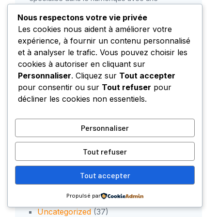
attention particulière portée aux dynamiques
Nous respectons votre vie privée
économiques et digitales en région. Il contribue
Les cookies nous aident à améliorer votre
activement au contenu de
expérience, à fournir un contenu personnalisé
ProvenceNumérique.fr. Curieux et rigoureux, il
analyse les évolutions du numérique et leur
et à analyser le trafic. Vous pouvez choisir les
impact sur les entreprises, les investissements
cookies à autoriser en cliquant sur
et les territoires.
Personnaliser
. Cliquez sur
Tout accepter
pour consentir ou sur
Tout refuser
pour
décliner les cookies non essentiels.
Personnaliser
Categories
Tout refuser
Business
(22)
Tout accepter
Entreprise
(65)
Investissement
(10)
Propulsé par
nouvelles technologies
(17)
Uncategorized
(37)