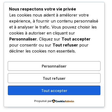
Nous respectons votre vie privée
Les cookies nous aident à améliorer votre
expérience, à fournir un contenu personnalisé
et à analyser le trafic. Vous pouvez choisir les
A PROPOS DE L'AUTEUR
cookies à autoriser en cliquant sur
Philippe G
Personnaliser
. Cliquez sur
Tout accepter
pour consentir ou sur
Tout refuser
pour
Philippe est un entrepreneur et investisseur
décliner les cookies non essentiels.
spécialisé dans le numérique avec une
attention particulière portée aux dynamiques
économiques et digitales en région. Il contribue
Personnaliser
activement au contenu de
ProvenceNumérique.fr. Curieux et rigoureux, il
Tout refuser
analyse les évolutions du numérique et leur
impact sur les entreprises, les investissements
Tout accepter
et les territoires.
Propulsé par