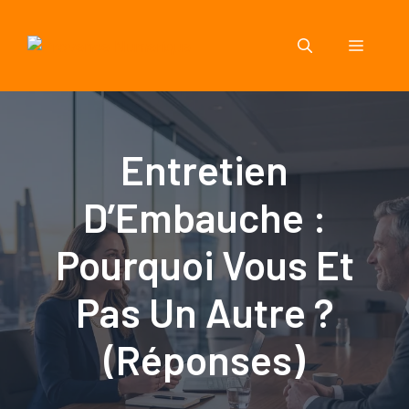
Aller
au
Menu
contenu
Entretien
D’Embauche :
Pourquoi Vous Et
Pas Un Autre ?
(Réponses)