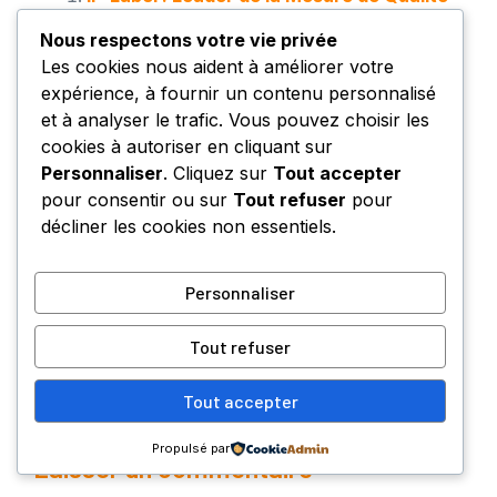
d’Expérience Digitale
Nous respectons votre vie privée
Management hybride : Les clés pour
Les cookies nous aident à améliorer votre
réussir la collaboration entre présentiel et
expérience, à fournir un contenu personnalisé
distanciel.
et à analyser le trafic. Vous pouvez choisir les
Patrimoine et Entreprise : Stratégies de
cookies à autoriser en cliquant sur
réinvestissement pour les dirigeants
Personnaliser
. Cliquez sur
Tout accepter
aguerris.
pour consentir ou sur
Tout refuser
pour
SMITAV : Gestion des Déchets et Services
décliner les cookies non essentiels.
de Valorisation Territoriale
Personnaliser
Buffalo Grill en Redressement Judiciaire : Quel
Futur pour l’Enseigne ?
Tout refuser
Cédric Guérin Chiang Mai SEO : L’Expert pour
votre Visibilité Web
Tout accepter
Propulsé par
Laisser un commentaire