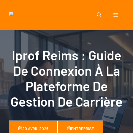
Aller
au
Menu
contenu
Iprof Reims : Guide
De Connexion À La
Plateforme De
Gestion De Carrière
20 AVRIL 2026
ENTREPRISE