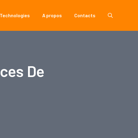
 Technologies
A propos
Contacts
ices De