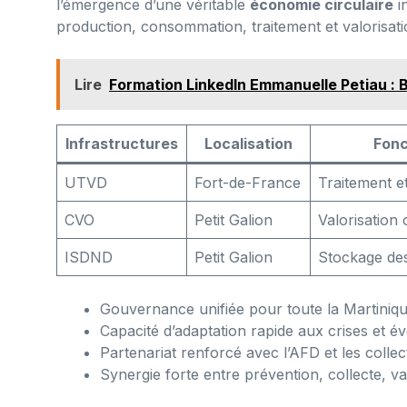
l’émergence d’une véritable
économie circulaire
in
production, consommation, traitement et valorisati
Lire
Formation LinkedIn Emmanuelle Petiau : 
Infrastructures
Localisation
Fonc
UTVD
Fort-de-France
Traitement et
CVO
Petit Galion
Valorisation
ISDND
Petit Galion
Stockage de
Gouvernance unifiée pour toute la Martiniq
Capacité d’adaptation rapide aux crises et é
Partenariat renforcé avec l’AFD et les collect
Synergie forte entre prévention, collecte, val