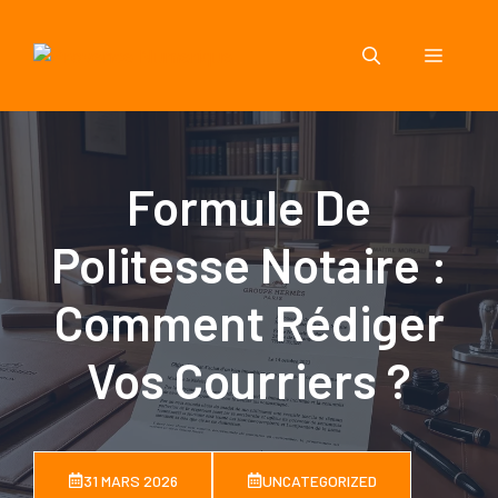
Aller
au
Menu
contenu
Formule De
Politesse Notaire :
Comment Rédiger
Vos Courriers ?
31 MARS 2026
UNCATEGORIZED