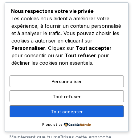
Nous respectons votre vie privée
Rédige toujours dans un environnement
Les cookies nous aident à améliorer votre
propice à la concentration
expérience, à fournir un contenu personnalisé
Relis chaque message pour éviter toute
et à analyser le trafic. Vous pouvez choisir les
ambiguïté sur l’objet du courrier
cookies à autoriser en cliquant sur
professionnel
Personnaliser
. Cliquez sur
Tout accepter
Assure-toi que la formule de fin soit
pour consentir ou sur
Tout refuser
pour
parfaitement en cohérence avec
décliner les cookies non essentiels.
l’ouverture, et adaptée au contexte
Pour renforcer ton impact, pose-toi
Personnaliser
systématiquement la question : « Cette lettre
renforce-t-elle la confiance et la clarté attendues
Tout refuser
lors d’un échange avec un officier public ? ». Si la
réponse est positive, la relation notariale s’en
Tout accepter
trouvera solidement ancrée, quel qu’en soit le
contenu.
Propulsé par
Maintenant que tu maîtrises cette approche