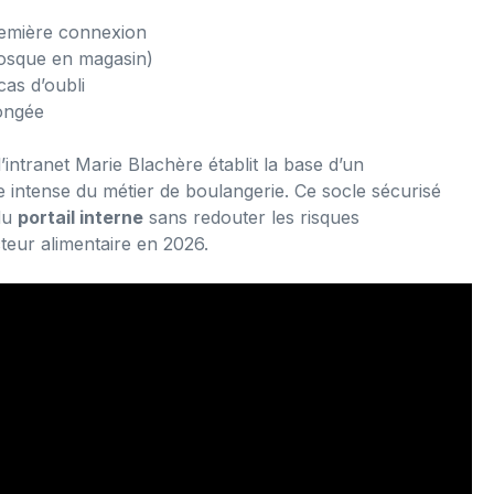
remière connexion
iosque en magasin)
cas d’oubli
longée
intranet Marie Blachère établit la base d’un
intense du métier de boulangerie. Ce socle sécurisé
 du
portail interne
sans redouter les risques
teur alimentaire en 2026.