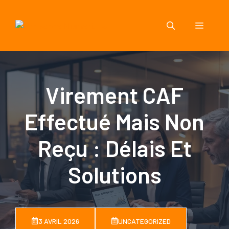
Aller
au
Menu
contenu
Virement CAF
Effectué Mais Non
Reçu : Délais Et
Solutions
3 AVRIL 2026
UNCATEGORIZED