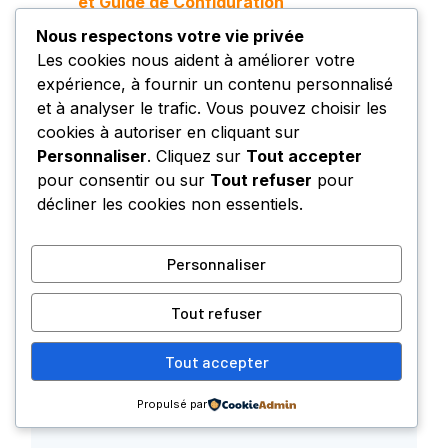
et Guide de Configuration
Nous respectons votre vie privée
Les cookies nous aident à améliorer votre
Urbanweb : Portail de Connexion des Agents
expérience, à fournir un contenu personnalisé
RATP (Espace Salarié)
et à analyser le trafic. Vous pouvez choisir les
Urbanweb : Connexion au Portail RH et
cookies à autoriser en cliquant sur
Services RATP
Personnaliser
. Cliquez sur
Tout accepter
pour consentir ou sur
Tout refuser
pour
décliner les cookies non essentiels.
Laisser un commentaire
Commentaire
Personnaliser
Tout refuser
Tout accepter
Propulsé par