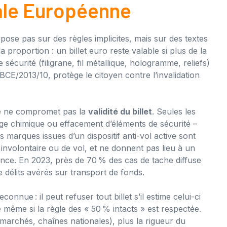
rale Européenne
pose pas sur des règles implicites, mais sur des textes
la proportion : un billet euro reste valable si plus de la
sécurité (filigrane, fil métallique, hologramme, reliefs)
 BCE/2013/10, protège le citoyen contre l’invalidation
lle ne compromet pas la
validité du billet
. Seules les
age chimique ou effacement d’éléments de sécurité –
les marques issues d’un dispositif anti-vol active sont
nvolontaire ou de vol, et ne donnent pas lieu à un
ce. En 2023, près de 70 % des cas de tache diffuse
e délits avérés sur transport de fonds.
connue : il peut refuser tout billet s’il estime celui-ci
 même si la règle des « 50 % intacts » est respectée.
rmarchés, chaînes nationales), plus la rigueur du