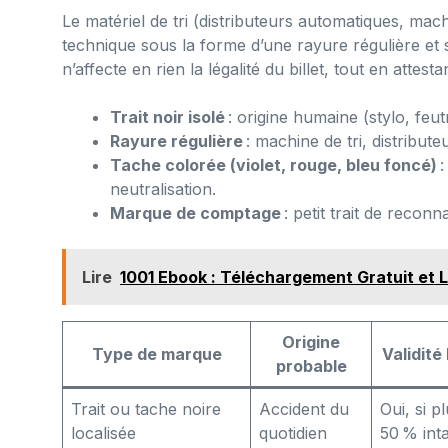
Le matériel de tri (distributeurs automatiques, mac
technique sous la forme d’une rayure régulière et
n’affecte en rien la légalité du billet, tout en attes
Trait noir isolé
: origine humaine (stylo, feut
Rayure régulière
: machine de tri, distributeu
Tache colorée (violet, rouge, bleu foncé)
:
neutralisation.
Marque de comptage
: petit trait de reco
Lire
1001 Ebook : Téléchargement Gratuit et 
Origine
Type de marque
Validité
probable
Trait ou tache noire
Accident du
Oui, si p
localisée
quotidien
50 % int